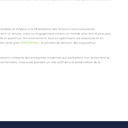
nérables et d’Appui à la Mobilisation des Actions Communautaires.
ment un service, mais un engagement envers un monde plus vert et plus sain.
 et positif sur l’environnement, tout en optimisant vos ressources et en
tion verte avec
APROVEMAC
, la solution de demain, dès aujourd’hui.
besoins croissants des entreprises modernes qui souhaitent non seulement se
mentales, mais aussi prendre un rôle actif dans la préservation de la