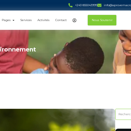
+243 855043999
info@aprovemacrd
Connexion
Pages
Services
Activités
Contact
Nous Soutenir
nvironnement