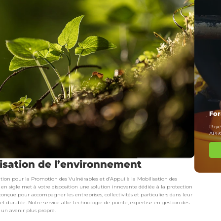
For
Paye
APRO
risation de l’environnement
ciation pour la Promotion des Vulnérables et d’Appui à la Mobilisation des
en sigle met à votre disposition une solution innovante dédiée à la protection
conçue pour accompagner les entreprises, collectivités et particuliers dans leur
et durable. Notre service allie technologie de pointe, expertise en gestion des
un avenir plus propre.