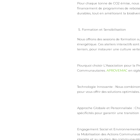
Pour chaque tonne de CO2 émise, nous m
financement de programmes de reboiseme
durables, tout en améliorant la biodivers
Formation et Sensibilisation
Nous offrons des sessions de formation su
énergétique. Ces ateliers interactifs son
terrain, pour instaurer une culture verte
Pourquoi choisir L’Association pour la P
Communautaires.
APROVEMAC
en sigl
Technologie Innovante : Nous combinons
pour vous offrir des solutions optimisées.
Approche Globale et Personnalisée : Cha
spécificités pour garantir une transition 
Engagement Social et Environnemental :
la Mobilisation des Actions Communaut
planète et au soutien des communautés lo