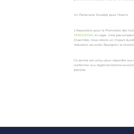
Un Partenaire Durable pour l’Avenir
L’Association pour la Promotion des Vul
APROVEMAC
en sigle n’est pas simple
Ensemble, nous créons un impact durable
réduisant vos coûts. Rejoignez la révolu
Ce service est conçu pour répondre aux 
conformer aux réglementations environne
planète.