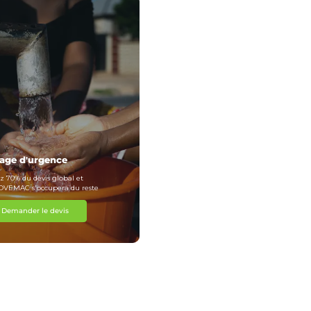
age d'urgence
z 70% du devis global et
VEMAC s'occupera du reste
Demander le devis