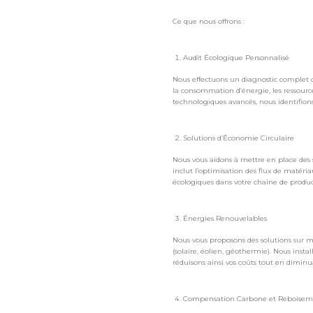
Ce que nous offrons :
Audit Écologique Personnalisé
Nous effectuons un diagnostic complet 
la consommation d’énergie, les ressources
technologiques avancés, nous identifions 
Solutions d’Économie Circulaire
Nous vous aidons à mettre en place des sy
inclut l’optimisation des flux de matéria
écologiques dans votre chaîne de produc
Énergies Renouvelables
Nous vous proposons des solutions sur 
(solaire, éolien, géothermie). Nous inst
réduisons ainsi vos coûts tout en dimi
Compensation Carbone et Reboisem