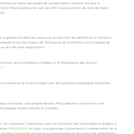
ettons en place des projets de compensation carbone, tels que le
nt. Notre partenariat avec des ONG locales permet de créer des forêts
ité.
r la gestion durable des ressources, la réduction des déchets et la transition
t adaptés à tous les niveaux de l’entreprise, de la direction aux employés de
 au sein de votre organisation.
romotion des Vulnérables et d’Appui à la Mobilisation des Actions
e ?
 la puissance de la technologie avec des pratiques écologiques éprouvées
que entreprise a ses propres besoins. Nous adaptons nos services à vos
écologique réussie, efficace et rentable.
 En choisissant L’Association pour la Promotion des Vulnérables et d’Appui à
aires.
APROVEMAC
en sigle, vous participez activement à la préservation de la
cales à travers des initiatives écoresponsables et des projets de reforestation.