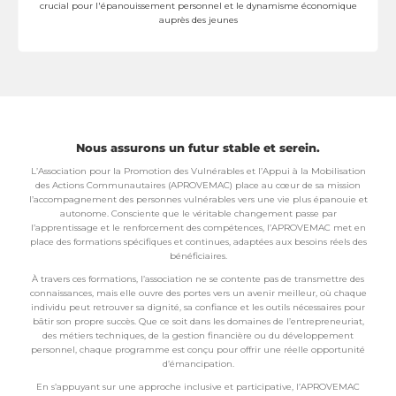
crucial pour l'épanouissement personnel et le dynamisme économique
auprès des jeunes
En Savoir Plus
Nous assurons un futur stable et serein.
L’Association pour la Promotion des Vulnérables et l’Appui à la Mobilisation
des Actions Communautaires (APROVEMAC) place au cœur de sa mission
l’accompagnement des personnes vulnérables vers une vie plus épanouie et
autonome. Consciente que le véritable changement passe par
l’apprentissage et le renforcement des compétences, l’APROVEMAC met en
place des formations spécifiques et continues, adaptées aux besoins réels des
bénéficiaires.
À travers ces formations, l’association ne se contente pas de transmettre des
connaissances, mais elle ouvre des portes vers un avenir meilleur, où chaque
individu peut retrouver sa dignité, sa confiance et les outils nécessaires pour
bâtir son propre succès. Que ce soit dans les domaines de l’entrepreneuriat,
des métiers techniques, de la gestion financière ou du développement
personnel, chaque programme est conçu pour offrir une réelle opportunité
d’émancipation.
En s’appuyant sur une approche inclusive et participative, l’APROVEMAC