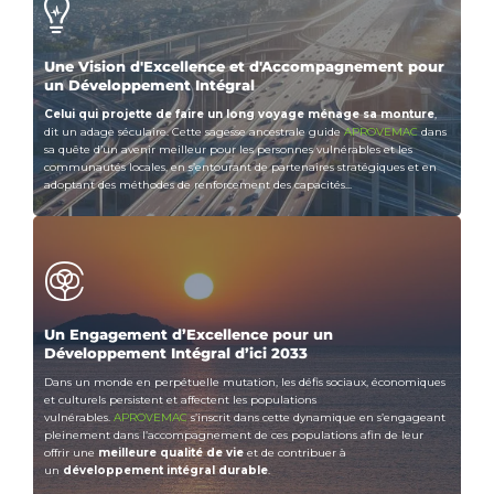
Une Vision d'Excellence et d'Accompagnement pour
un Développement Intégral
Celui qui projette de faire un long voyage ménage sa monture
,
dit un adage séculaire. Cette sagesse ancestrale guide
APROVEMAC
dans
sa quête d’un avenir meilleur pour les personnes vulnérables et les
communautés locales, en s’entourant de partenaires stratégiques et en
adoptant des méthodes de renforcement des capacités...
Un Engagement d’Excellence pour un
Développement Intégral d’ici 2033
Dans un monde en perpétuelle mutation, les défis sociaux, économiques
et culturels persistent et affectent les populations
vulnérables.
APROVEMAC
s’inscrit dans cette dynamique en s’engageant
pleinement dans l’accompagnement de ces populations afin de leur
offrir une
meilleure qualité de vie
et de contribuer à
un
développement intégral durable
.