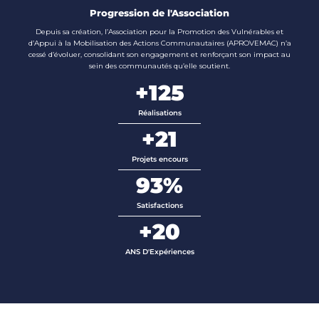
Progression de l'Association
Depuis sa création, l’Association pour la Promotion des Vulnérables et
d’Appui à la Mobilisation des Actions Communautaires (APROVEMAC) n’a
cessé d’évoluer, consolidant son engagement et renforçant son impact au
sein des communautés qu’elle soutient.
+
125
Réalisations
+
21
Projets encours
93
%
Satisfactions
+
20
ANS D'Expériences