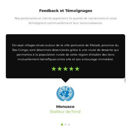
Feedback et Témoignages
Nos partenaires et clients apprécient la qualité de nos services et nous
témoignent continuellement leur reconnaissance.
Dix sept villages situés autour de la ville portuaire de Matadi, province du
Bas-Congo, sont désormais désenclavés grâce à une route de desserte qui
permettra à la population rurale de cette région d'établir des liens
mutuellement bénéfiques entre elle et son entourage immédiat.
☆
☆
☆
☆
☆
Monusco
Bailleur de fond